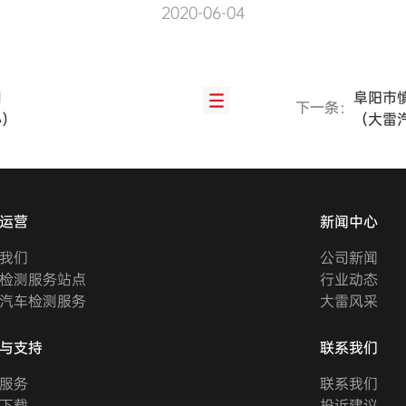
2020-06-04
司
阜阳市
下一条：
心）
（大雷
运营
新闻中心
我们
公司新闻
检测服务站点
行业动态
汽车检测服务
大雷风采
与支持
联系我们
服务
联系我们
下载
投诉建议