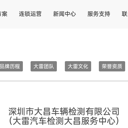
方案
连锁运营
新闻中心
服务支持
联
品牌历程
大雷团队
大雷文化
荣誉资质
深圳市大昌车辆检测有限公司
（大雷汽车检测大昌服务中心）