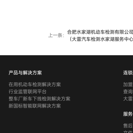
合肥水家湖机动车检测有限公
上一条：
（大雷汽车检测水家湖服务中
产品与解决方案
连锁
在用机动车检测解决方案
加盟
行业监管联网平台
查询
整车厂新车下线检测解决方案
大雷
新国标智能联网解决方案
服务
售后
文件