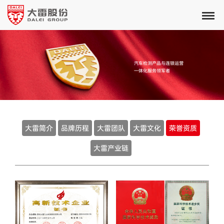
大雷简介
品牌历程
大雷团队
大雷文化
荣誉资质
大雷产业链