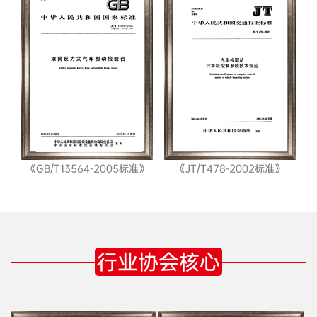
《GB/T13564-2005标准》
《JT/T478-2002标准》
行业协会核心
骨干