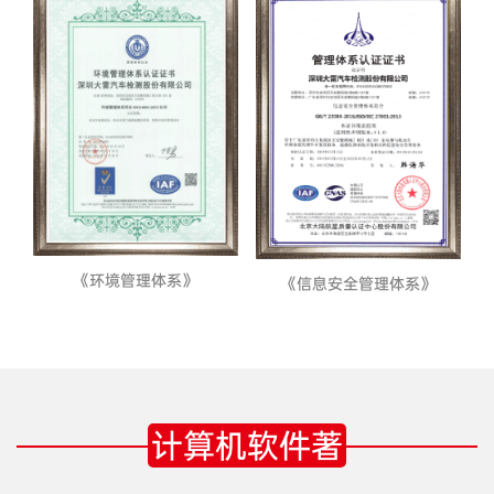
《环境管理体系》
《信息安全管理体系》
计算机软件著
作权