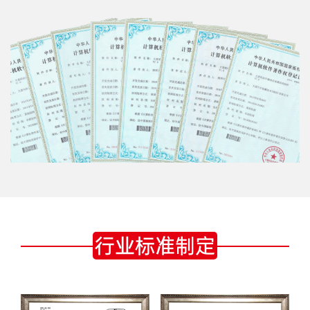
行业标准制定
参与者