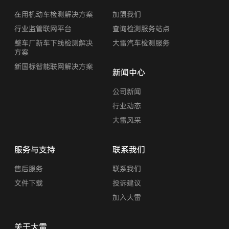
在用机动车检测解决方案
加盟我们
行业监管联网平台
查询检测服务站点
整车厂新车下线检测解决
大雷汽车检测服务
方案
新国标智能联网解决方案
新闻中心
公司新闻
行业动态
大雷风采
服务与支持
联系我们
售后服务
联系我们
文件下载
投诉建议
加入大雷
关于大雷