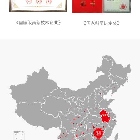
《国家级高新技术企业》
《国家科学进步奖》